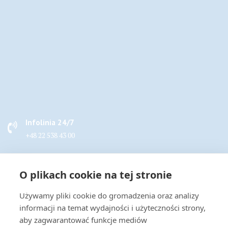
Infolinia 24/7
+48 22 538 43 00
Napisz do nas
O plikach cookie na tej stronie
handel@actus-info.pl
Używamy pliki cookie do gromadzenia oraz analizy
Biuro
informacji na temat wydajności i użyteczności strony,
Wrocław, ul. Borowska 283B
aby zagwarantować funkcje mediów