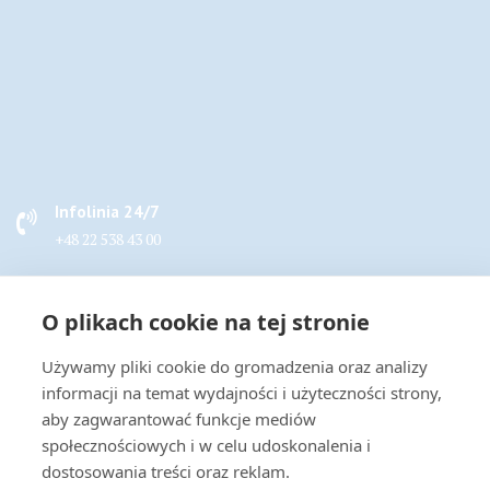
Infolinia 24/7
+48 22 538 43 00
Napisz do nas
O plikach cookie na tej stronie
handel@actus-info.pl
Używamy pliki cookie do gromadzenia oraz analizy
Biuro
informacji na temat wydajności i użyteczności strony,
Wrocław, ul. Borowska 283B
aby zagwarantować funkcje mediów
społecznościowych i w celu udoskonalenia i
dostosowania treści oraz reklam.