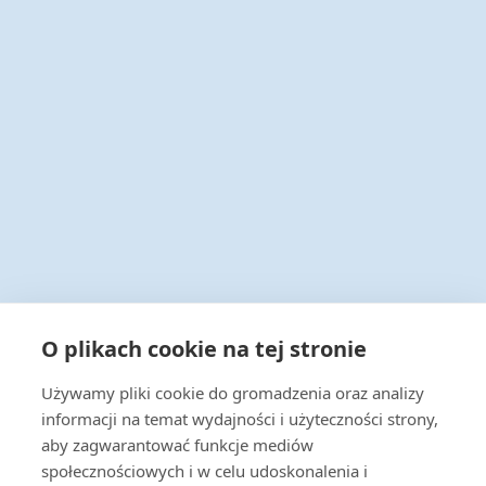
Infolinia 24/7
O plikach cookie na tej stronie
+48 22 538 43 00
Używamy pliki cookie do gromadzenia oraz analizy
Napisz do nas
informacji na temat wydajności i użyteczności strony,
handel@actus-info.pl
aby zagwarantować funkcje mediów
społecznościowych i w celu udoskonalenia i
Biuro