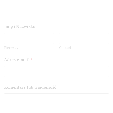
Imię i Nazwisko
Pierwszy
Ostatni
l
Adres e-mail
*
u
b
N
a
z
w
Komentarz lub wiadomość
i
s
k
o
I