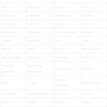
Kalisz
Kargowa
Katowice
Kielce
Kobierzyce
Komorniki
Kondratowice
Koszalin
Kołobrzeg
Krajków
Kraków
Krotoszyn
Kryniczno
Krzeptów
Kąty Wrocławskie
Kłodzko
Legnica
Lubawka
Lubin
Lublin
Malbork
Mielec
Mirków
Mokronos Dolny
Mokronos Górny
Nałęczów
Niemodlin
Nowa Sól
Nowa Wieś
Nowy Dwór
Oborniki Śląskie
Oleśnica
Legnicka
Mazowiecki
Piotrków
Opole
Oława
Polanica-Zdrój
Trybunalski
Prochowice
Pruszcz Gdański
Pszczyna
Radom
Rumia
Rybnik
Rzeszów
Siedlce