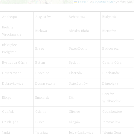
Andrespol
Augustów
Bełchatów
Białystok
Bielany
Bielawa
Bielsko-Biała
Bierutów
Wrocławskie
Biskupice
Brzeg
Brzeg Dolny
Bydgoszcz
Podgórne
Bystrzyca Górna
Bytom
Będzin
Czarna Góra
Cesarzowice
Chojnice
Chorzów
Ciechanów
Dobrzykowice
Domaszczyn
Dzierżoniów
Długołęka
Gorzów
Elbląg
Emolinek
Ełk
Wielkopolski
Gdańsk
Gdynia
Gliwice
Godzikowice
Grudziądz
Gubin
Głogów
Inowrocław
Janki
Jarosław
Jelcz-Laskowice
Jelenia Góra