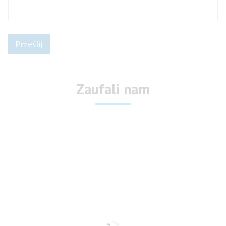
m
i
ę
Prześlij
Zaufali nam