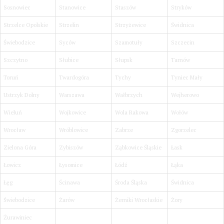
Sosnowiec
Stanowice
Staszów
Stryków
Strzelce Opolskie
Strzelin
Strzyżewice
Świdnica
Świebodzice
Syców
Szamotuły
Szczecin
Szczytno
Słubice
Słupsk
Tarnów
Toruń
Twardogóra
Tychy
Tyniec Mały
Ustrzyk Dolny
Warszawa
Wałbrzych
Wejherowo
Wieluń
Wojkowice
Wola Rakowa
Wołów
Wrocław
Wróblowice
Zabrze
Zgorzelec
Zielona Góra
Zybiszów
Ząbkowice Śląskie
Łask
Łowicz
Łysomice
Łódź
Łąka
Łęg
Ścinawa
Środa Śląska
Świdnica
Świebodzice
Żarów
Żerniki Wrocłaskie
Żory
Żurawiniec