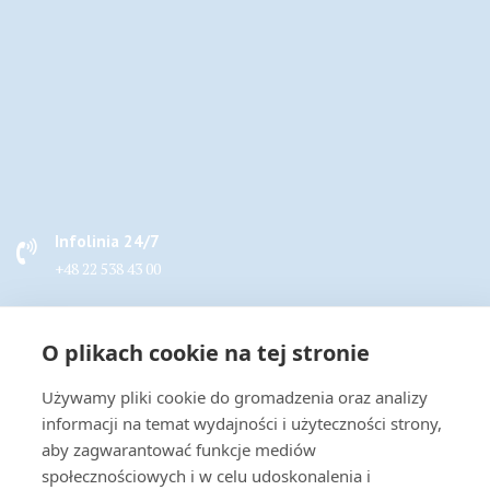
Infolinia 24/7
+48 22 538 43 00
Napisz do nas
O plikach cookie na tej stronie
handel@actus-info.pl
Używamy pliki cookie do gromadzenia oraz analizy
Biuro
informacji na temat wydajności i użyteczności strony,
Wrocław, ul. Borowska 283B
aby zagwarantować funkcje mediów
społecznościowych i w celu udoskonalenia i