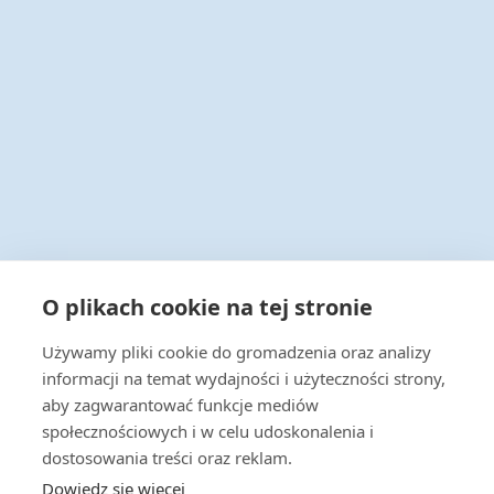
Infolinia 24/7
O plikach cookie na tej stronie
+48 22 538 43 00
Używamy pliki cookie do gromadzenia oraz analizy
Napisz do nas
informacji na temat wydajności i użyteczności strony,
handel@actus-info.pl
aby zagwarantować funkcje mediów
społecznościowych i w celu udoskonalenia i
Biuro
dostosowania treści oraz reklam.
Wrocław, ul. Borowska 283B
Dowiedz się więcej