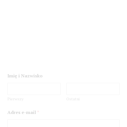
w
Imię i Nazwisko
i
a
d
o
m
Pierwszy
Ostatni
o
ś
Adres e-mail
*
ć
A
d