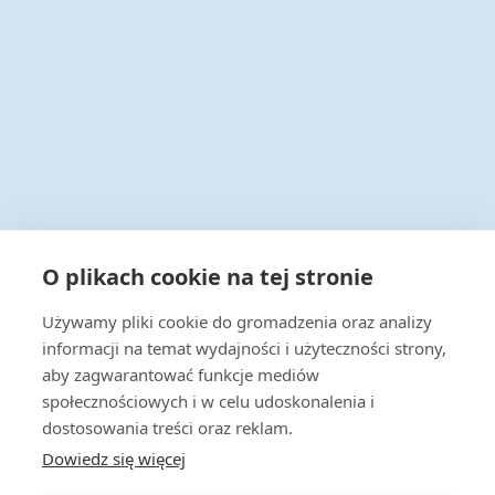
Infolinia 24/7
O plikach cookie na tej stronie
+48 22 538 43 00
Używamy pliki cookie do gromadzenia oraz analizy
Napisz do nas
informacji na temat wydajności i użyteczności strony,
handel@actus-info.pl
aby zagwarantować funkcje mediów
społecznościowych i w celu udoskonalenia i
Biuro
dostosowania treści oraz reklam.
Wrocław, ul. Borowska 283B
Dowiedz się więcej