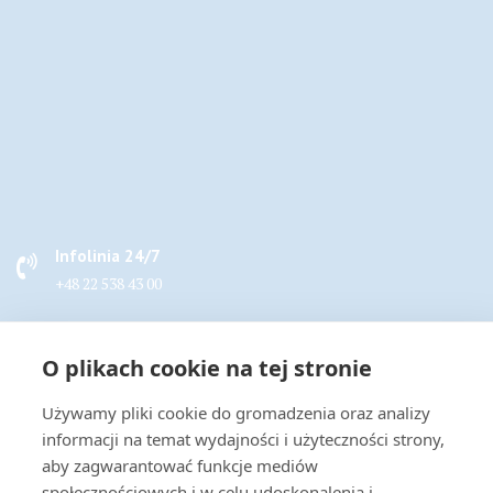
Infolinia 24/7
+48 22 538 43 00
Napisz do nas
O plikach cookie na tej stronie
handel@actus-info.pl
Używamy pliki cookie do gromadzenia oraz analizy
Biuro
informacji na temat wydajności i użyteczności strony,
Wrocław, ul. Borowska 283B
aby zagwarantować funkcje mediów
społecznościowych i w celu udoskonalenia i