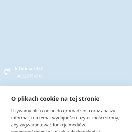
Infolinia 24/7
+48 22 538 43 00
Napisz do nas
O plikach cookie na tej stronie
handel@actus-info.pl
Używamy pliki cookie do gromadzenia oraz analizy
Biuro
informacji na temat wydajności i użyteczności strony,
Wrocław, ul. Borowska 283B
aby zagwarantować funkcje mediów
społecznościowych i w celu udoskonalenia i