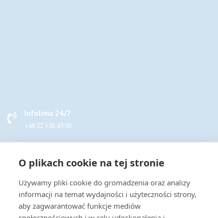
Infolinia 24/7
+48 22 538 43 00
Napisz do nas
O plikach cookie na tej stronie
handel@actus-info.pl
Używamy pliki cookie do gromadzenia oraz analizy
Biuro
informacji na temat wydajności i użyteczności strony,
Wrocław, ul. Borowska 283B
aby zagwarantować funkcje mediów
społecznościowych i w celu udoskonalenia i