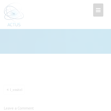
Przejdź
do
treści
Nawigacja
l_emitel
wpisu
Leave a Comment