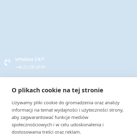
Infolinia 24/7
+48 22 538 43 00
Napisz do nas
O plikach cookie na tej stronie
handel@actus-info.pl
Używamy pliki cookie do gromadzenia oraz analizy
Biuro
informacji na temat wydajności i użyteczności strony,
Wrocław, ul. Borowska 283B
aby zagwarantować funkcje mediów
społecznościowych i w celu udoskonalenia i
dostosowania treści oraz reklam.