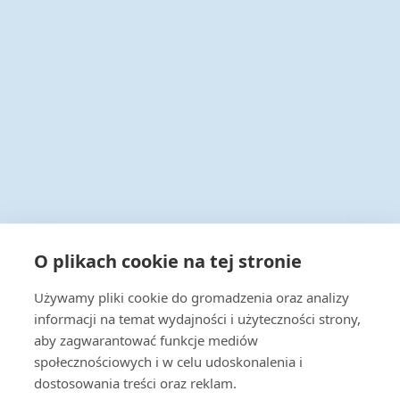
Infolinia 24/7
O plikach cookie na tej stronie
+48 22 538 43 00
Używamy pliki cookie do gromadzenia oraz analizy
Napisz do nas
informacji na temat wydajności i użyteczności strony,
handel@actus-info.pl
aby zagwarantować funkcje mediów
społecznościowych i w celu udoskonalenia i
Biuro
dostosowania treści oraz reklam.
Wrocław, ul. Borowska 283B