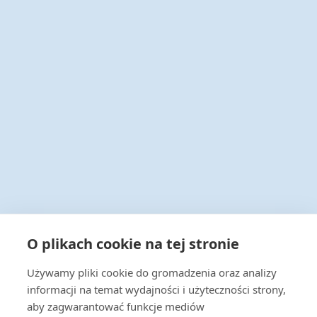
Infolinia 24/7
O plikach cookie na tej stronie
+48 22 538 43 00
Używamy pliki cookie do gromadzenia oraz analizy
Napisz do nas
informacji na temat wydajności i użyteczności strony,
handel@actus-info.pl
aby zagwarantować funkcje mediów