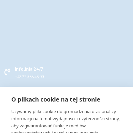
Infolinia 24/7
+48 22 538 43 00
Napisz do nas
O plikach cookie na tej stronie
handel@actus-info.pl
Używamy pliki cookie do gromadzenia oraz analizy
Biuro
informacji na temat wydajności i użyteczności strony,
Wrocław, ul. Borowska 283B
aby zagwarantować funkcje mediów
społecznościowych i w celu udoskonalenia i