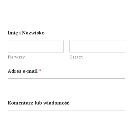
Imię i Nazwisko
Pierwszy
Ostatni
Adres e-mail
*
I
Komentarz lub wiadomość
m
i
ę
i
K
o