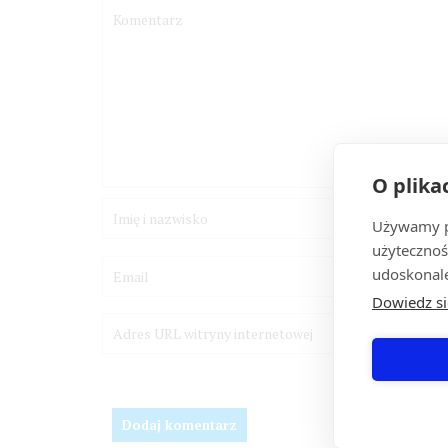
O plika
Używamy pl
użytecznoś
udoskonale
Dowiedz si