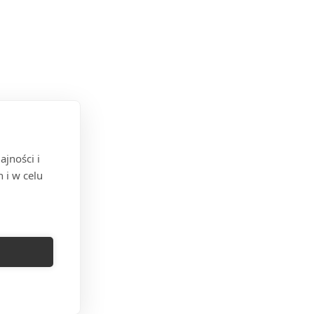
jności i
 i w celu