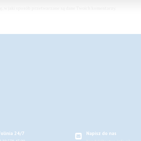
ę, w jaki sposób przetwarzane są dane Twoich komentarzy.
folinia 24/7
Napisz do nas