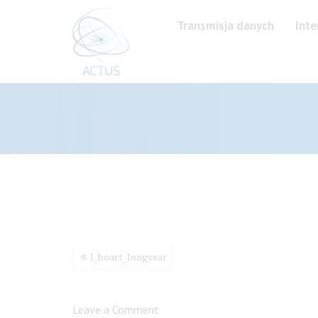
Przejdź
do
Transmisja danych
Inte
treści
Nawigacja
l_boart_longyear
wpisu
Leave a Comment