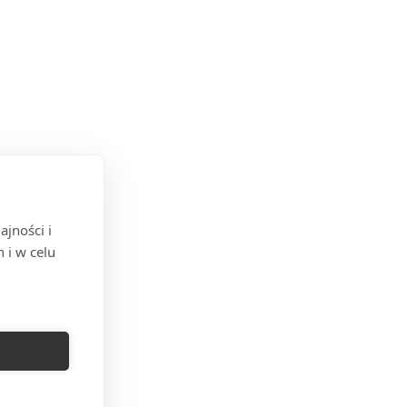
jności i
 i w celu