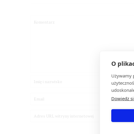
O plika
Używamy pl
użytecznoś
udoskonale
Dowiedz si